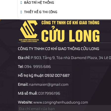
BẢO TRÌ HỆ THỐNG
THIẾT KẾ & THI CÔNG
CÔNG TY TNHH CƠ KHÍ GIAO THÔNG CỬU LONG
Địa chỉ:
P.903, Tầng 9, Tòa nhà Diamond Plaza, 34 Lê 
Tel:
094 9955 686
Hỗ trợ kỹ thuật: 0932 007 687
Email:
nammaien@gmail.com
Mã số thuế:
0317996196
Website:
www.congnghenhuaduong.com