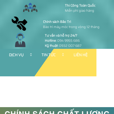
Thi Công Toàn Quốc
Miễn phí giao hàng
Chính sách Bảo Trì
Bào trì máy móc trong vòng 12 tháng
Tư vấn và hỗ trợ 24/7
Hotline:
094 9955 686
Kỹ thuật:
0932 007 687
DỊCH VỤ
TIN TỨC
LIÊN HỆ
CHÍNH SÁCH CHẤT LƯỢNG