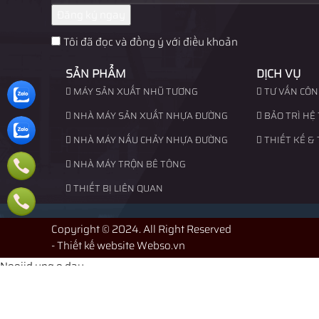
Đăng ký ngay
Tôi đã đọc và đồng ý với điều khoản
SẢN PHẨM
DỊCH VỤ
MÁY SẢN XUẤT NHŨ TƯƠNG
TƯ VẤN CÔN
NHÀ MÁY SẢN XUẤT NHỰA ĐƯỜNG
BẢO TRÌ HỆ
NHÀ MÁY NẤU CHẢY NHỰA ĐƯỜNG
THIẾT KẾ & 
NHÀ MÁY TRỘN BÊ TÔNG
THIẾT BỊ LIÊN QUAN
Copyright © 2024. All Right Reserved
-
Thiết kế website Webso.vn
Nooijd ung o day