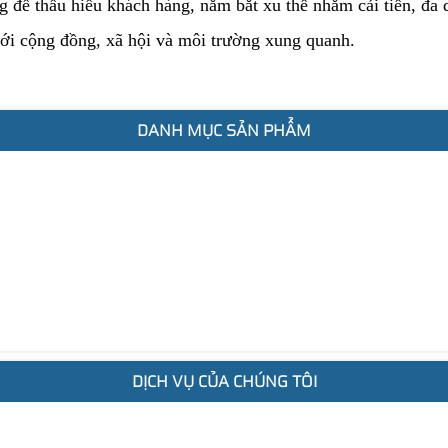
g để thấu hiểu khách hàng, nắm bắt xu thế nhằm cải tiến, đa
với cộng đồng, xã hội và môi trường xung quanh.
DANH MỤC SẢN PHẨM
DỊCH VỤ CỦA CHÚNG TÔI