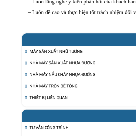
– Luôn lắng nghe ý kiến phản hồi của khách hàn
– Luôn đề cao và thực hiện tốt trách nhiệm đối 
MÁY SẢN XUẤT NHŨ TƯƠNG
NHÀ MÁY SẢN XUẤT NHỰA ĐƯỜNG
NHÀ MÁY NẤU CHẢY NHỰA ĐƯỜNG
NHÀ MÁY TRỘN BÊ TÔNG
THIẾT BỊ LIÊN QUAN
TƯ VẤN CÔNG TRÌNH